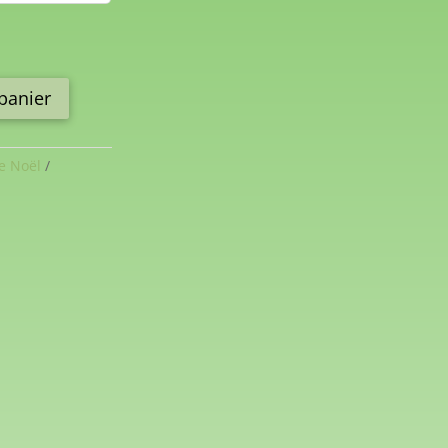
panier
e Noël