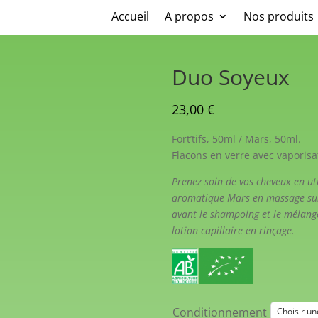
Accueil
A propos
Nos produits
Duo Soyeux
23,00
€
Fort’tifs, 50ml / Mars, 50ml.
Flacons en verre avec vaporisa
Prenez soin de vos cheveux en util
aromatique Mars en massage sur 
avant le shampoing et le mélang
lotion capillaire en rinçage.
Conditionnement