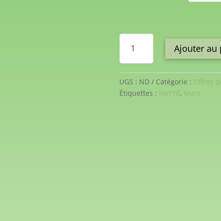
quantité
Ajouter au 
de
Duo
Soyeux
UGS :
ND
Catégorie :
Offres d
Étiquettes :
Fort'tif
,
Mars