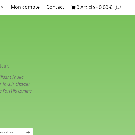
Mon compte
Contact
0 Article
0,00 €
teur.
isant l’huile
le cuir chevelu
e Fort’tifs comme