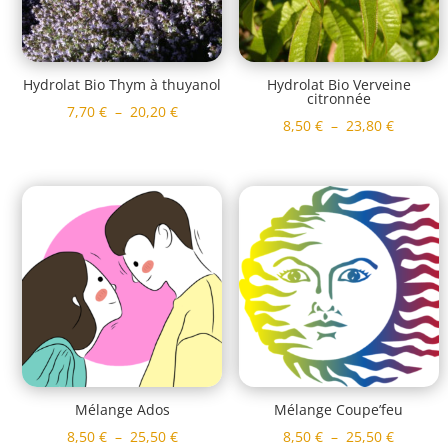
Hydrolat Bio Thym à thuyanol
Hydrolat Bio Verveine
citronnée
Plage
7,70
€
–
20,20
€
Plage
8,50
€
–
23,80
€
de
de
prix :
prix :
7,70 €
8,50 €
à
à
20,20 €
23,80 €
Mélange Ados
Mélange Coupe’feu
Plage
Plage
8,50
€
–
25,50
€
8,50
€
–
25,50
€