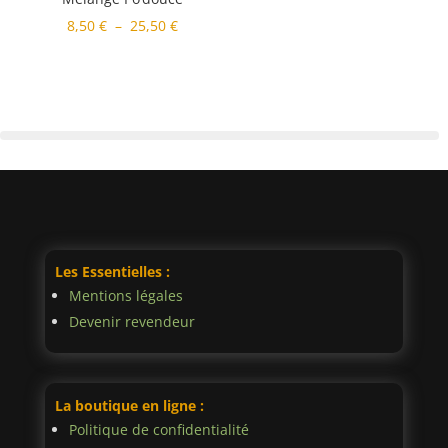
Plage
8,50
€
–
25,50
€
de
prix :
8,50 €
à
25,50 €
Les Essentielles :
Mentions légales
Devenir revendeur
La boutique en ligne :
Politique de confidentialité