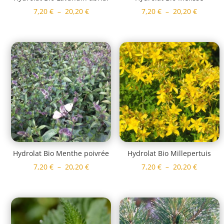
Plage
Plage
7,20
€
–
20,20
€
7,20
€
–
20,20
€
de
de
prix :
prix :
7,20 €
7,20 €
à
à
20,20 €
20,20 €
Hydrolat Bio Menthe poivrée
Hydrolat Bio Millepertuis
Plage
Plage
7,20
€
–
20,20
€
7,20
€
–
20,20
€
de
de
prix :
prix :
7,20 €
7,20 €
à
à