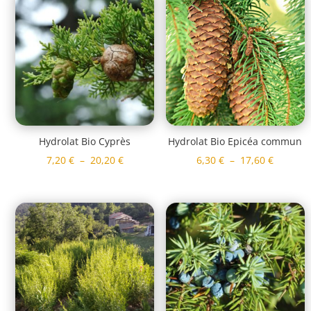
à
à
24,90 €
20,20 €
Hydrolat Bio Cyprès
Hydrolat Bio Epicéa commun
Plage
Plage
7,20
€
–
20,20
€
6,30
€
–
17,60
€
de
de
prix :
prix :
7,20 €
6,30 €
à
à
20,20 €
17,60 €