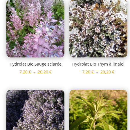
7,20 €
à
à
20,20 €
20,20 €
Hydrolat Bio Sauge sclarée
Hydrolat Bio Thym à linalol
Plage
Plage
7,20
€
–
20,20
€
7,20
€
–
20,20
€
de
de
prix :
prix :
7,20 €
7,20 €
à
à
20,20 €
20,20 €