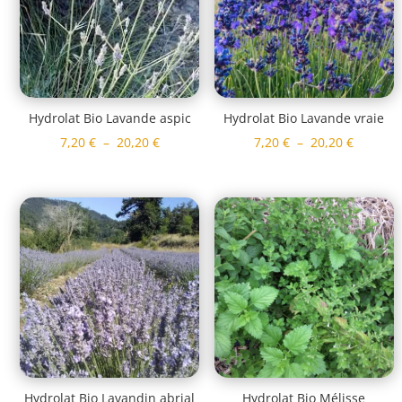
Hydrolat Bio Lavande aspic
Hydrolat Bio Lavande vraie
Plage
Plage
7,20
€
–
20,20
€
7,20
€
–
20,20
€
de
de
prix :
prix :
7,20 €
7,20 €
à
à
20,20 €
20,20 €
Hydrolat Bio Lavandin abrial
Hydrolat Bio Mélisse