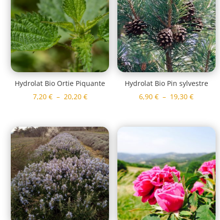
20,20 €
20,20 €
Hydrolat Bio Ortie Piquante
Hydrolat Bio Pin sylvestre
Plage
Plage
7,20
€
–
20,20
€
6,90
€
–
19,30
€
de
de
prix :
prix :
7,20 €
6,90 €
à
à
20,20 €
19,30 €