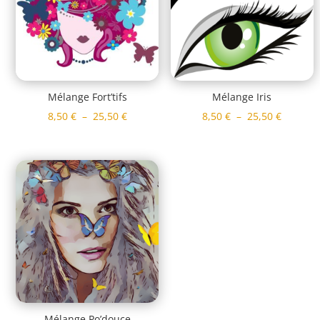
Mélange Fort’tifs
Mélange Iris
Plage
Plage
8,50
€
–
25,50
€
8,50
€
–
25,50
€
de
de
prix :
prix :
8,50 €
8,50 €
à
à
25,50 €
25,50 €
Mélange Po’douce