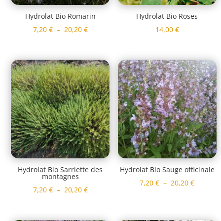
Hydrolat Bio Romarin
Hydrolat Bio Roses
Plage
7,20
€
–
20,20
€
14,00
€
de
prix :
7,20 €
à
20,20 €
Hydrolat Bio Sarriette des
Hydrolat Bio Sauge officinale
montagnes
Plage
7,20
€
–
20,20
€
Plage
7,20
€
–
20,20
€
de
de
prix :
prix :
7,20 €