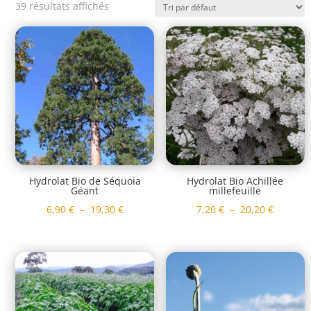
39 résultats affichés
Hydrolat Bio de Séquoia
Hydrolat Bio Achillée
Géant
millefeuille
Plage
Plage
6,90
€
–
19,30
€
7,20
€
–
20,20
€
de
de
prix :
prix :
6,90 €
7,20 €
à
à
19,30 €
20,20 €