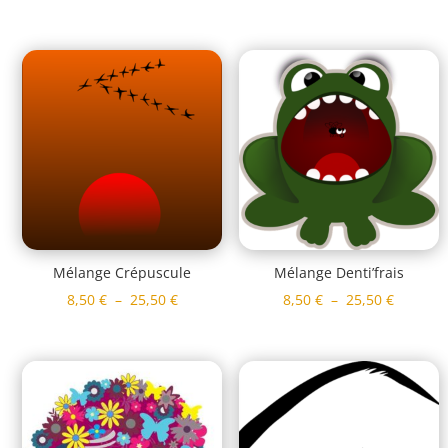
de
de
prix :
prix :
8,50 €
8,50 €
à
à
25,50 €
25,50 €
Mélange Crépuscule
Mélange Denti’frais
Plage
Plage
8,50
€
–
25,50
€
8,50
€
–
25,50
€
de
de
prix :
prix :
8,50 €
8,50 €
à
à
25,50 €
25,50 €