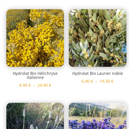
prix :
prix :
8,90 €
8,90 €
à
à
24,90 €
24,90 €
Hydrolat Bio Hélichryse
Hydrolat Bio Laurier noble
italienne
Plage
6,90
€
–
19,30
€
Plage
8,90
€
–
24,90
€
de
de
prix :
prix :
6,90 €
8,90 €
à
à
19,30 €
24,90 €