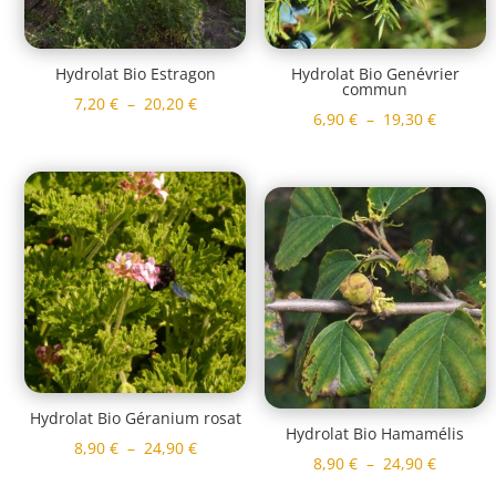
Hydrolat Bio Estragon
Hydrolat Bio Genévrier
commun
Plage
7,20
€
–
20,20
€
Plage
6,90
€
–
19,30
€
de
de
prix :
prix :
7,20 €
6,90 €
à
à
20,20 €
19,30 €
Hydrolat Bio Géranium rosat
Hydrolat Bio Hamamélis
Plage
8,90
€
–
24,90
€
Plage
8,90
€
–
24,90
€
de
de