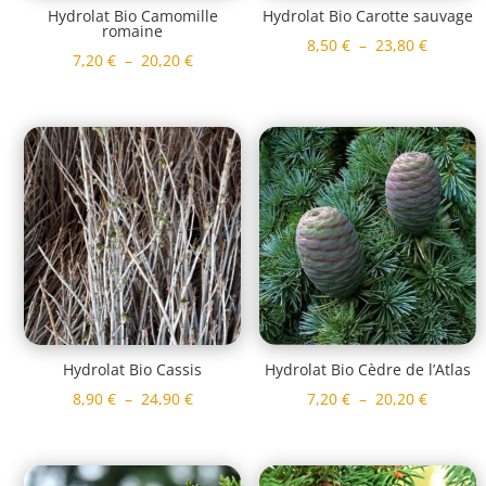
Hydrolat Bio Camomille
Hydrolat Bio Carotte sauvage
romaine
Plage
8,50
€
–
23,80
€
Plage
7,20
€
–
20,20
€
de
de
prix :
prix :
8,50 €
7,20 €
à
à
23,80 €
20,20 €
Hydrolat Bio Cassis
Hydrolat Bio Cèdre de l’Atlas
Plage
Plage
8,90
€
–
24,90
€
7,20
€
–
20,20
€
de
de
prix :
prix :
8,90 €
7,20 €