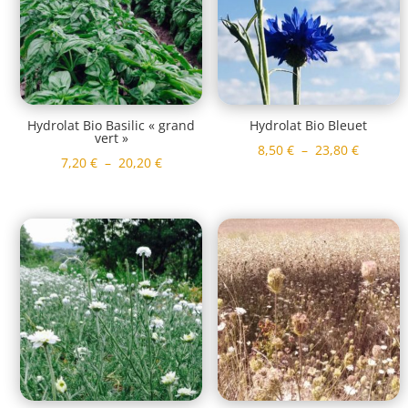
Hydrolat Bio Basilic « grand
Hydrolat Bio Bleuet
vert »
Plage
8,50
€
–
23,80
€
Plage
7,20
€
–
20,20
€
de
de
prix :
prix :
8,50 €
7,20 €
à
à
23,80 €
20,20 €