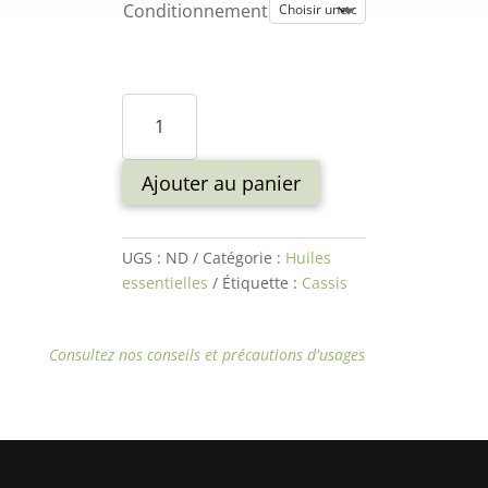
Conditionnement
quantité
de
Huile
essentielle
Ajouter au panier
Bio
Cassis
UGS :
ND
Catégorie :
Huiles
essentielles
Étiquette :
Cassis
Consultez nos conseils et
précautions d'usages