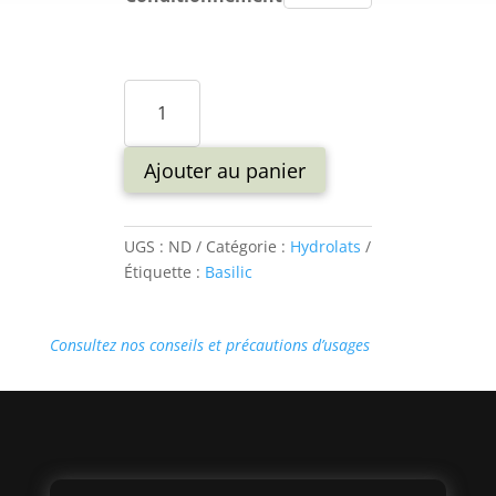
quantité
de
Hydrolat
Bio
Ajouter au panier
Basilic
"grand
vert"
UGS :
ND
Catégorie :
Hydrolats
Étiquette :
Basilic
Consultez nos conseils et précautions d’usages