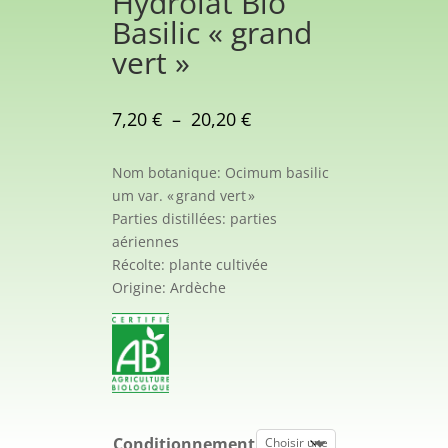
Hydrolat Bio
Basilic « grand
vert »
Plage
7,20
€
–
20,20
€
de
prix :
Nom
botanique:
Ocimum
basilic
7,20 €
um
var. « grand vert »
à
Parties
distillées:
parties
20,20 €
aériennes
Récolte:
plante cultivée
Origine:
Ardèche
Conditionnement