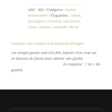
Été
UGS :
ND
Catégorie :
Huiles
essentielles
Étiquettes :
cèdre
,
Eucalyptus citronné
,
Géranium
rosat
,
Laurier
,
Lavandin abrial
Consultez nos conseils et
précautions d'usages.
Les compte-goutte sont très fins, tapoter d'un coup sec
en dessous du flacon pour obtenir une goutte.
En moyenne : 1 ml = 60
gouttes