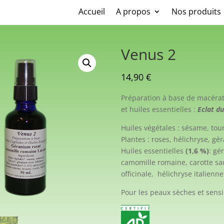
Accueil
A propos
Nos produits
Venus 2
14,90
€
Préparation à base de macérat
et huiles essentielles :
Eclat d
Huiles végétales : sésame, tou
Plantes : roses, hélichryse, gé
Huiles essentielles
(1,6 %)
: gé
camomille romaine, carotte sa
officinale, hélichryse italienne
Pour les peaux sèches et sensi