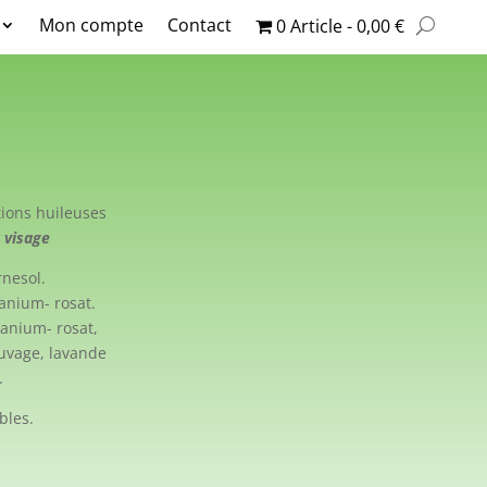
Mon compte
Contact
0 Article
0,00 €
ions huileuses
u visage
rnesol.
ranium- rosat.
ranium- rosat,
uvage, lavande
.
bles.