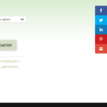
panier
aromatiques
e
,
géranium
,