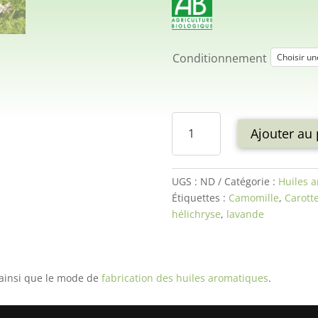
Conditionnement
quantité
Ajouter au 
de
Venus
2
UGS :
ND
Catégorie :
Huiles 
Étiquettes :
Camomille
,
Carott
hélichryse
,
lavande
ainsi que le mode de
fabrication des huiles aromatiques
.