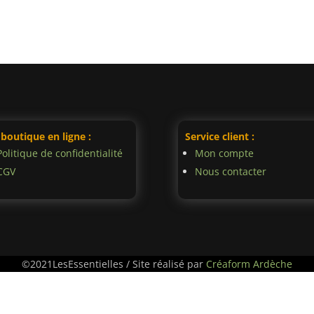
 boutique en ligne :
Service client :
Politique de confidentialité
Mon compte
CGV
Nous contacter
©2021LesEssentielles / Site réalisé par
Créaform Ardèche