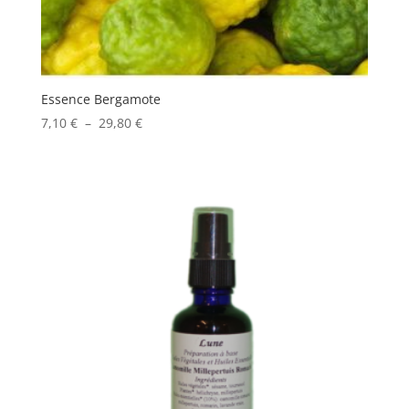
Essence Bergamote
Plage
7,10
€
–
29,80
€
de
prix :
7,10 €
à
29,80 €