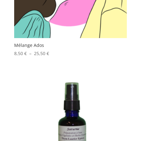
Mélange Ados
Plage
8,50
€
–
25,50
€
de
prix :
8,50 €
à
25,50 €