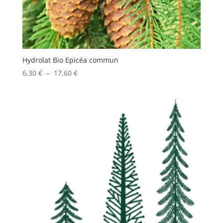
Hydrolat Bio Epicéa commun
Plage
6,30
€
–
17,60
€
de
prix :
6,30 €
à
17,60 €