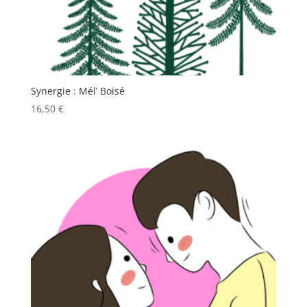
Synergie : Mél’ Boisé
16,50
€