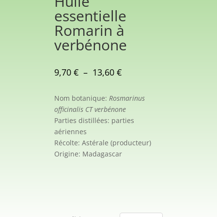
Huile
essentielle
Romarin à
verbénone
Plage
9,70
€
–
13,60
€
de
prix :
Nom botanique:
Rosmarinus
9,70 €
officinalis CT verbénone
à
Parties distillées: parties
13,60 €
aériennes
Récolte: Astérale (producteur)
Origine: Madagascar