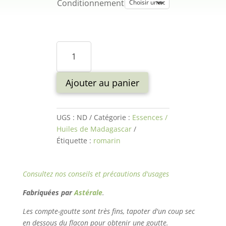
Conditionnement
quantité
de
Huile
essentielle
Ajouter au panier
Romarin
à
verbénone
UGS :
ND
Catégorie :
Essences /
Huiles de Madagascar
Étiquette :
romarin
Consultez nos conseils et
précautions d'usages
Fabriquées par
Astérale
.
Les compte-goutte sont très fins, tapoter d'un coup sec
en dessous du flacon pour obtenir une goutte.