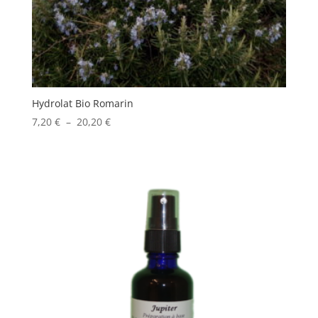
Hydrolat Bio Romarin
Plage
7,20
€
–
20,20
€
de
prix :
7,20 €
à
20,20 €