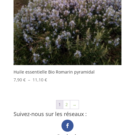
Huile essentielle Bio Romarin pyramidal
Plage
7,90
€
–
11,10
€
de
prix :
7,90 €
1
2
→
à
Suivez-nous sur les réseaux :
11,10 €