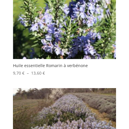
Huile essentielle Romarin à verbénone
Plage
9,70
€
–
13,60
€
de
prix :
9,70 €
à
13,60 €