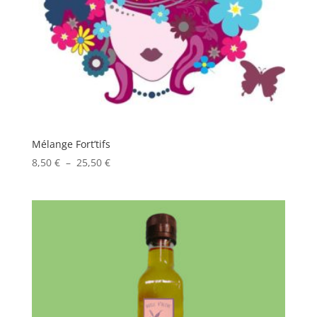
Mélange Fort’tifs
Plage
8,50
€
–
25,50
€
de
prix :
8,50 €
à
25,50 €